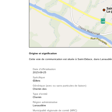
Sai
La g
Origine et signification
Cette voie de communication est située à Saint-Didace, dans Lanaudière
Date d'officialisation
2015-09-25
Spécifique
Œillets
Générique (avec ou sans particules de liaison)
Chemin des
Type d'entité
Chemin
Région administrative
Lanaudière
Municipalité régionale de comté (MRC)