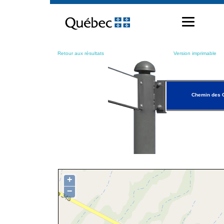
Passer
au
contenu
Retour aux résultats
Version imprimable
Chemin des Œ
+
−