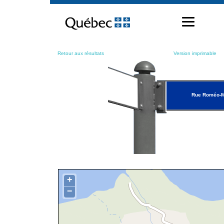
Passer
au
contenu
Retour aux résultats
Version imprimable
Rue Roméo-M
+
−