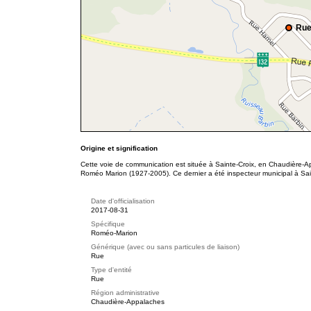
Rue
Origine et signification
Cette voie de communication est située à Sainte-Croix, en Chaudière-A
Roméo Marion (1927-2005). Ce dernier a été inspecteur municipal à Sa
Date d'officialisation
2017-08-31
Spécifique
Roméo-Marion
Générique (avec ou sans particules de liaison)
Rue
Type d'entité
Rue
Région administrative
Chaudière-Appalaches