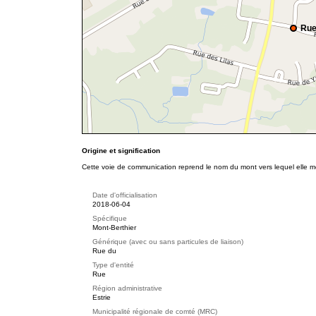
Rue
Origine et signification
Cette voie de communication reprend le nom du mont vers lequel elle 
Date d'officialisation
2018-06-04
Spécifique
Mont-Berthier
Générique (avec ou sans particules de liaison)
Rue du
Type d'entité
Rue
Région administrative
Estrie
Municipalité régionale de comté (MRC)