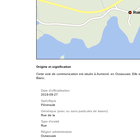
Rue
Origine et signification
Cette voie de communication est située à Aumond, en Outaouais. Elle s
Blanc.
Date d'officialisation
2019-09-27
Spécifique
Péninsule
Générique (avec ou sans particules de liaison)
Rue de la
Type d'entité
Rue
Région administrative
Outaouais