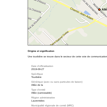
All
Origine et signification
Une tourbière se trouve dans le secteur de cette voie de communicatio
Date d'officialisation
2019-09-27
Spécifique
Tourbière
Générique (avec ou sans particules de liaison)
Allée de la
Type d'entité
Allée (carrossable)
Région administrative
Laurentides
Municipalité régionale de comté (MRC)