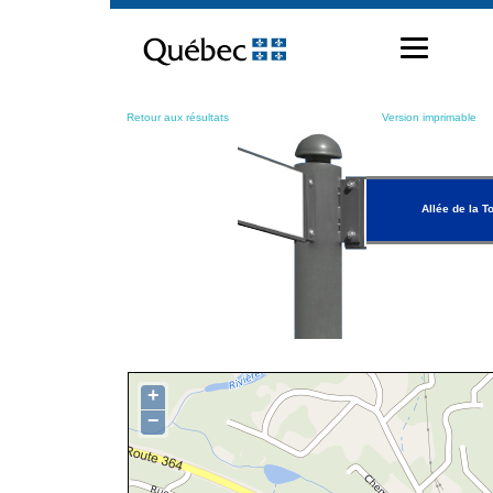
Passer
au
contenu
Retour aux résultats
Version imprimable
Allée de la T
+
−