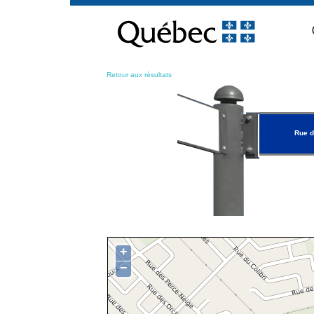
Passer
au
contenu
Retour aux résultats
Rue d
+
−