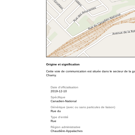
Origine et signification
Cette voie de communication est située dans le secteur de la ga
Charny.
Date d'officialisation
2019-12-10
Spécifique
Canadien-National
Générique (avec ou sans particules de liaison)
Rue du
Type d'entité
Rue
Région administrative
Chaudière-Appalaches