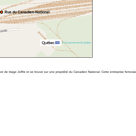
Rue du Canadien-National
© Gouvernement du Québec
re de triage Joffre et se trouve sur une propriété du Canadien National. Cette entreprise ferro