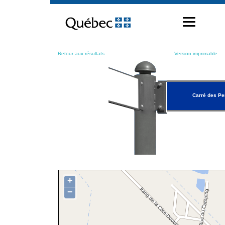
Passer
au
contenu
Retour aux résultats
Version imprimable
Carré des P
+
−