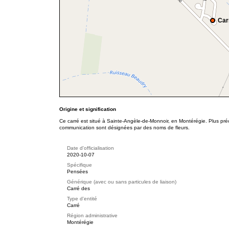
Car
Origine et signification
Ce carré est situé à Sainte-Angèle-de-Monnoir, en Montérégie. Plus préc
communication sont désignées par des noms de fleurs.
Date d'officialisation
2020-10-07
Spécifique
Pensées
Générique (avec ou sans particules de liaison)
Carré des
Type d'entité
Carré
Région administrative
Montérégie