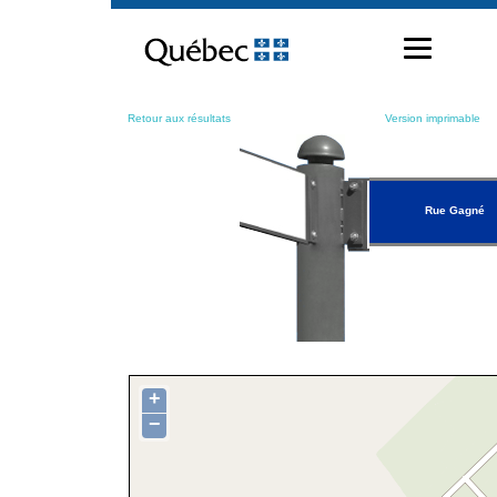
Passer
au
contenu
Retour aux résultats
Version imprimable
Rue Gagné
+
−