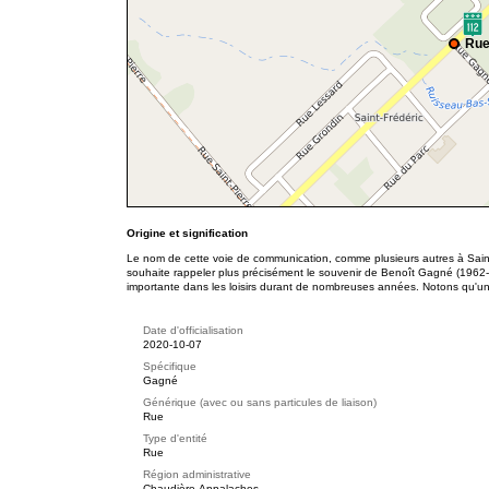
Rue
Origine et signification
Le nom de cette voie de communication, comme plusieurs autres à Saint-Fr
souhaite rappeler plus précisément le souvenir de Benoît Gagné (1962-
importante dans les loisirs durant de nombreuses années. Notons qu'un 
Date d'officialisation
2020-10-07
Spécifique
Gagné
Générique (avec ou sans particules de liaison)
Rue
Type d'entité
Rue
Région administrative
Chaudière-Appalaches