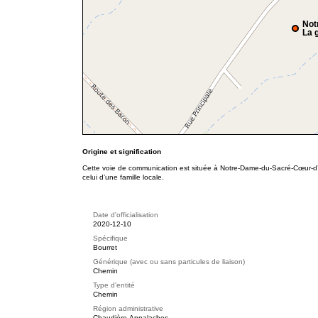
Not
La g
Origine et signification
Cette voie de communication est située à Notre-Dame-du-Sacré-Cœur-
celui d’une famille locale.
Date d'officialisation
2020-12-10
Spécifique
Bourret
Générique (avec ou sans particules de liaison)
Chemin
Type d'entité
Chemin
Région administrative
Chaudière-Appalaches