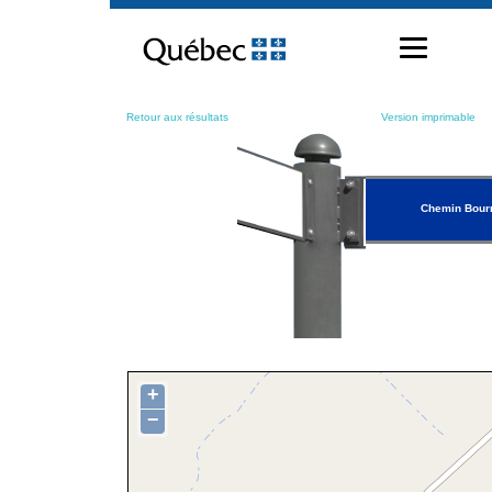
Passer
au
contenu
Retour aux résultats
Version imprimable
Chemin Bour
+
−