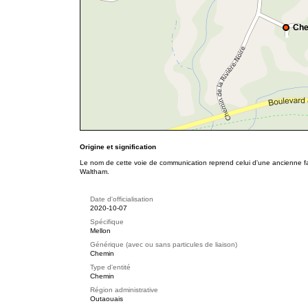
Che
Origine et signification
Le nom de cette voie de communication reprend celui d'une ancienne fa
Waltham.
Date d'officialisation
2020-10-07
Spécifique
Mellon
Générique (avec ou sans particules de liaison)
Chemin
Type d'entité
Chemin
Région administrative
Outaouais