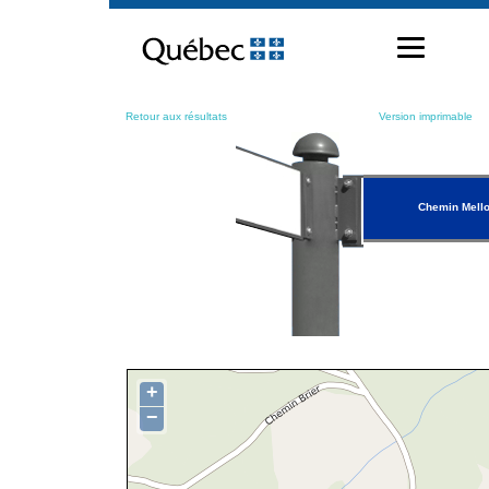
Passer
au
contenu
Retour aux résultats
Version imprimable
Chemin Mell
+
−