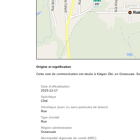
Rue
Origine et signification
Cette voie de communication est située à Kitigan Zibi, en Outaouais. Son
Date d'officialisation
2025-12-17
Spécifique
Côté
Générique (avec ou sans particules de liaison)
Rue
Type d'entité
Rue
Région administrative
Outaouais
Municipalité régionale de comté (MRC)