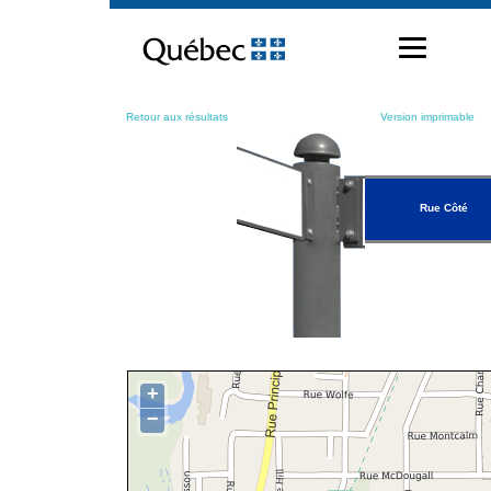
Passer
au
contenu
Retour aux résultats
Version imprimable
Rue Côté
+
−