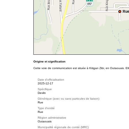
Rue
Origine et signification
Cette voie de communication est située à Kitigan Zibi, en Outaouais. El
Date d'officialisation
2025-12-17
Spécifique
Devlin
Générique (avec ou sans particules de liaison)
Rue
Type d'entité
Rue
Région administrative
Outaouais
Municipalité régionale de comté (MRC)