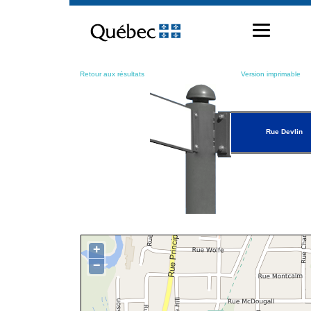
Passer
au
contenu
Retour aux résultats
Version imprimable
Rue Devlin
+
−