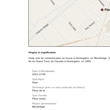
Pla
Origine et signification
Cette voie de communication se trouve à Huntingdon, en Montérégie. S
fer du Grand Tronc du Canada à Huntingdon, en 1883.
Date d'officialisation
2021-12-09
Spécifique
Gare
Générique (avec ou sans particules de liaison)
Place de la
Type d'entité
Place (voie)
Région administrative
Montérégie