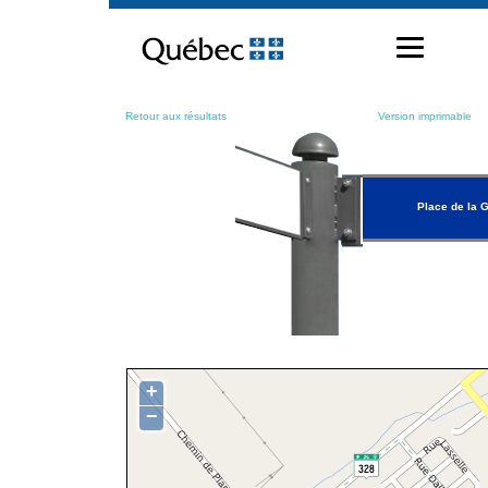
Passer
au
contenu
Retour aux résultats
Version imprimable
Place de la 
+
−