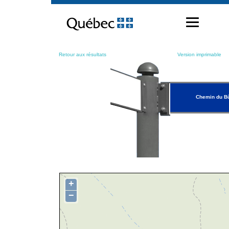
Passer
au
contenu
Retour aux résultats
Version imprimable
Chemin du B
+
−