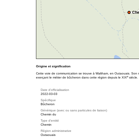
Che
Origine et signification
Cette voie de communication se trouve à Waltham, en Outaouais. Son no
e
exerçant le métier de bûcheron dans cette région depuis le XIX
siècle.
Date d'officialisation
2022-03-03
Spécifique
Bûcheron
Générique (avec ou sans particules de liaison)
Chemin du
Type d'entité
Chemin
Région administrative
Outaouais