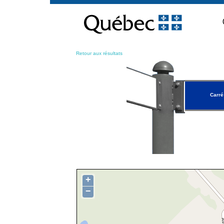
Passer
au
contenu
Retour aux résultats
Carré
+
−