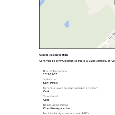
Origine et signification
Cette voie de communication se trouve à Saint-Malachie, en Chaud
Date d'officialisation
2022-09-07
Spécifique
Saint-Patrick
Générique (avec ou sans particules de liaison)
Carré
Type d'entité
Carré
Région administrative
Chaudière-Appalaches
Municipalité régionale de comté (MRC)