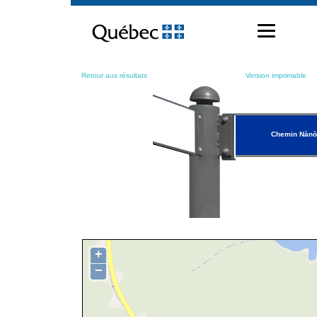
Passer
au
contenu
Retour aux résultats
Version imprimable
Chemin Nàn
+
−