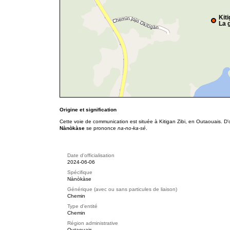
Kiti
La g
Origine et signification
Cette voie de communication est située à Kitigan Zibi, en Outaouais. D
Nànòkàse
se prononce
na-no-ka-sé
.
Date d'officialisation
2024-06-06
Spécifique
Nànòkàse
Générique (avec ou sans particules de liaison)
Chemin
Type d'entité
Chemin
Région administrative
Outaouais