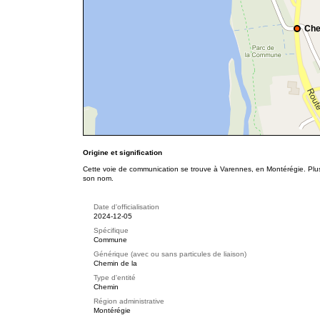
Che
Origine et signification
Cette voie de communication se trouve à Varennes, en Montérégie. Plu
son nom.
Date d'officialisation
2024-12-05
Spécifique
Commune
Générique (avec ou sans particules de liaison)
Chemin de la
Type d'entité
Chemin
Région administrative
Montérégie