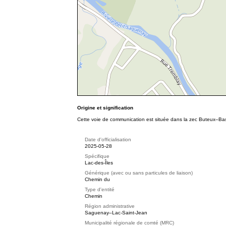
Origine et signification
Cette voie de communication est située dans la zec Buteux–B
Date d'officialisation
2025-05-28
Spécifique
Lac-des-Îles
Générique (avec ou sans particules de liaison)
Chemin du
Type d'entité
Chemin
Région administrative
Saguenay–Lac-Saint-Jean
Municipalité régionale de comté (MRC)