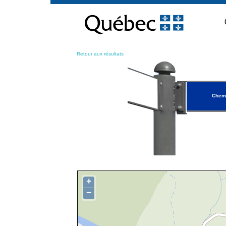
Passer
au
contenu
Retour aux résultats
Chemi
+
−