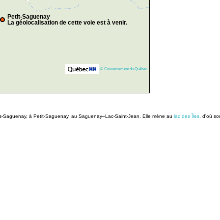
Petit-Saguenay
La géolocalisation de cette voie est à venir.
© Gouvernement du Québec
as-Saguenay, à Petit-Saguenay, au Saguenay–Lac-Saint-Jean. Elle mène au
lac des Îles
, d'où s