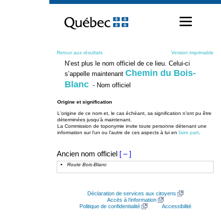
Passer
au
contenu
Retour aux résultats
Version imprimable
N’est plus le nom officiel de ce lieu. Celui-ci
Chemin du Bois-
s’appelle maintenant
Blanc
- Nom officiel
Origine et signification
L'origine de ce nom et, le cas échéant, sa signification n’ont pu être
déterminées jusqu’à maintenant.
La Commission de toponymie invite toute personne détenant une
information sur l'un ou l'autre de ces aspects à lui en
faire part
.
Ancien nom officiel
[ – ]
Route Bois-Blanc
Déclaration de services aux citoyens
Accès à l’information
Politique de confidentialité
Accessibilité