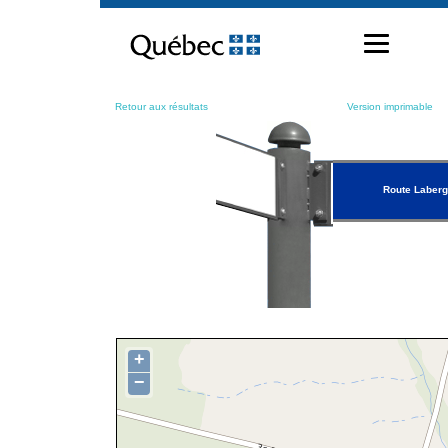
Passer
au
contenu
Retour aux résultats
Version imprimable
Route Laber
+
−