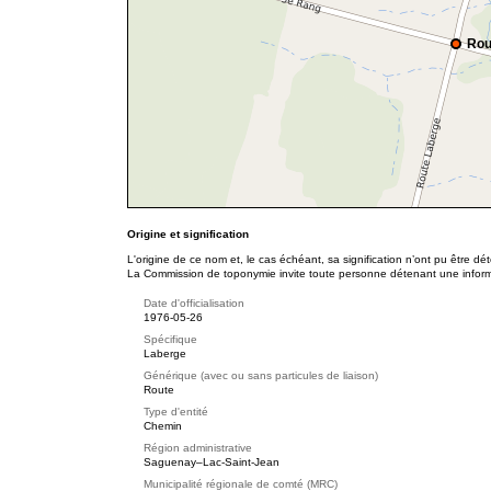
Rou
Origine et signification
L'origine de ce nom et, le cas échéant, sa signification n’ont pu être d
La Commission de toponymie invite toute personne détenant une informat
Date d'officialisation
1976-05-26
Spécifique
Laberge
Générique (avec ou sans particules de liaison)
Route
Type d'entité
Chemin
Région administrative
Saguenay–Lac-Saint-Jean
Municipalité régionale de comté (MRC)