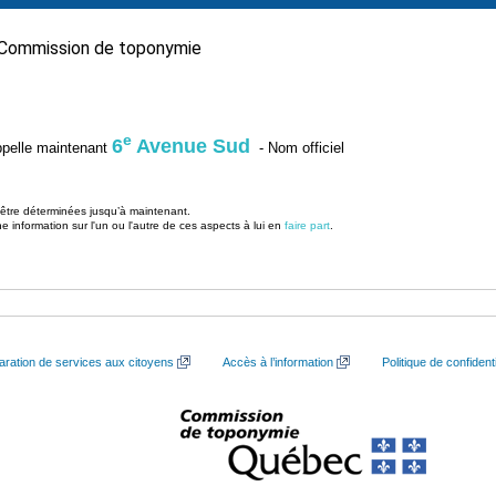
Commission de toponymie
e
6
Avenue Sud
’appelle maintenant
- Nom officiel
u être déterminées jusqu’à maintenant.
information sur l'un ou l'autre de ces aspects à lui en
faire part
.
aration de services aux citoyens
Accès à l’information
Politique de confidenti