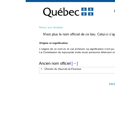
Passer
au
contenu
Retour aux résultats
N’est plus le nom officiel de ce lieu. Celui-ci s
Origine et signification
L'origine de ce nom et, le cas échéant, sa signification n’ont p
La Commission de toponymie invite toute personne détenant une 
Ancien nom officiel
[ – ]
Chemin du Haut-de-la-Paroisse
Décl