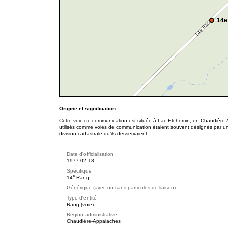
14e
Origine et signification
Cette voie de communication est située à Lac-Etchemin, en Chaudière-
utilisés comme voies de communication étaient souvent désignés par u
division cadastrale qu’ils desservaient.
Date d'officialisation
1977-02-18
Spécifique
e
14
Rang
Générique (avec ou sans particules de liaison)
Type d'entité
Rang (voie)
Région administrative
Chaudière-Appalaches