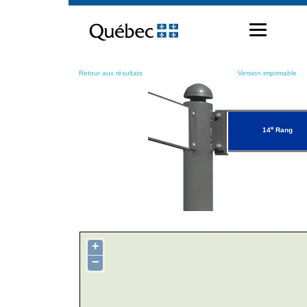
Passer
au
contenu
Retour aux résultats
Version imprimable
e
14
Rang
+
−