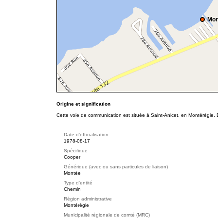
Mon
Origine et signification
Cette voie de communication est située à Saint-Anicet, en Montérégie. 
Date d'officialisation
1978-08-17
Spécifique
Cooper
Générique (avec ou sans particules de liaison)
Montée
Type d'entité
Chemin
Région administrative
Montérégie
Municipalité régionale de comté (MRC)