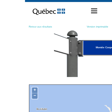
Passer
au
contenu
Retour aux résultats
Version imprimable
Montée Coop
+
−