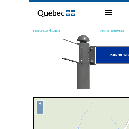
Passer
au
contenu
Retour aux résultats
Version imprimable
Rang du Nor
+
−