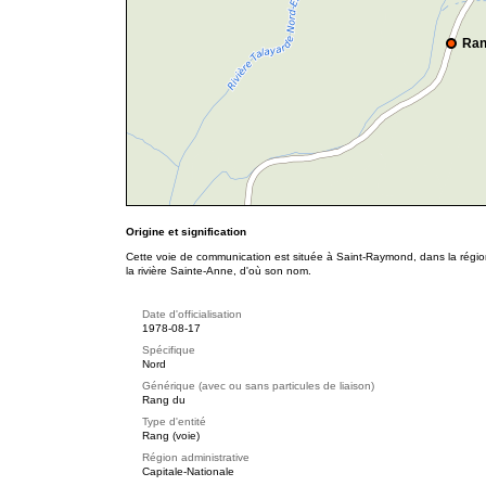
Ran
Origine et signification
Cette voie de communication est située à Saint-Raymond, dans la région
la rivière Sainte-Anne, d'où son nom.
Date d'officialisation
1978-08-17
Spécifique
Nord
Générique (avec ou sans particules de liaison)
Rang du
Type d'entité
Rang (voie)
Région administrative
Capitale-Nationale