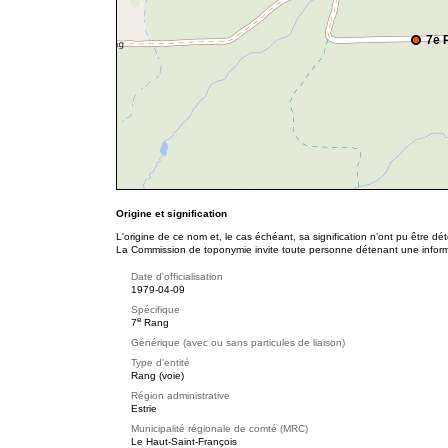
7e 
Origine et signification
L'origine de ce nom et, le cas échéant, sa signification n’ont pu être d
La Commission de toponymie invite toute personne détenant une informat
Date d'officialisation
1979-04-09
Spécifique
e
7
Rang
Générique (avec ou sans particules de liaison)
Type d'entité
Rang (voie)
Région administrative
Estrie
Municipalité régionale de comté (MRC)
Le Haut-Saint-François