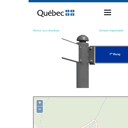
Passer
au
contenu
Retour aux résultats
Version imprimable
e
7
Rang
+
−