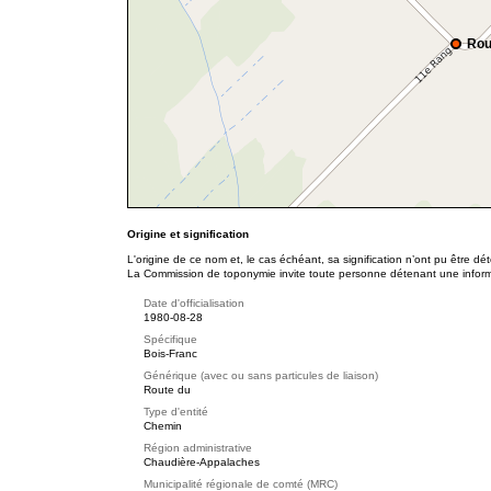
Rou
Origine et signification
L'origine de ce nom et, le cas échéant, sa signification n’ont pu être d
La Commission de toponymie invite toute personne détenant une informat
Date d'officialisation
1980-08-28
Spécifique
Bois-Franc
Générique (avec ou sans particules de liaison)
Route du
Type d'entité
Chemin
Région administrative
Chaudière-Appalaches
Municipalité régionale de comté (MRC)