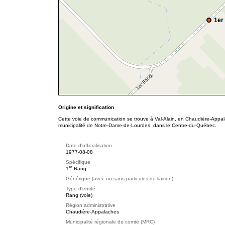
1er
Origine et signification
Cette voie de communication se trouve à Val-Alain, en Chaudière-Appal
municipalité de Notre-Dame-de-Lourdes, dans le Centre-du-Québec.
Date d'officialisation
1977-08-08
Spécifique
er
1
Rang
Générique (avec ou sans particules de liaison)
Type d'entité
Rang (voie)
Région administrative
Chaudière-Appalaches
Municipalité régionale de comté (MRC)