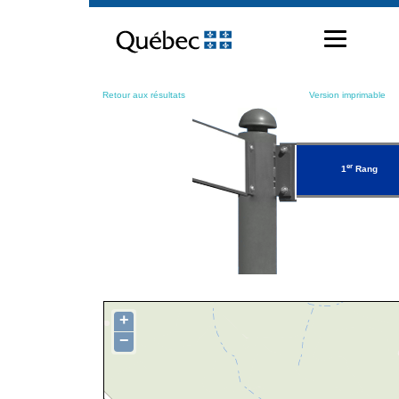
Passer
au
contenu
Retour aux résultats
Version imprimable
er
1
Rang
+
−