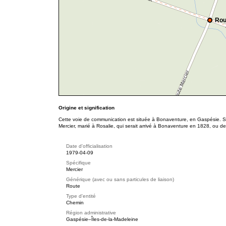
Rou
Origine et signification
Cette voie de communication est située à Bonaventure, en Gaspésie. S
Mercier, marié à Rosalie, qui serait arrivé à Bonaventure en 1828, ou 
Date d'officialisation
1979-04-09
Spécifique
Mercier
Générique (avec ou sans particules de liaison)
Route
Type d'entité
Chemin
Région administrative
Gaspésie–Îles-de-la-Madeleine