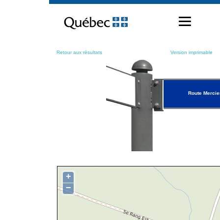
Passer
au
contenu
Retour aux résultats
Version imprimable
Route Mercie
+
−