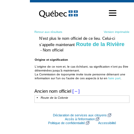
Passer
au
contenu
Retour aux résultats
Version imprimable
N’est plus le nom officiel de ce lieu. Celui-ci
Route de la Rivière
s’appelle maintenant
- Nom officiel
Origine et signification
L'origine de ce nom et, le cas échéant, sa signification n’ont pu être
déterminées jusqu’à maintenant.
La Commission de toponymie invite toute personne détenant une
information sur l'un ou l'autre de ces aspects à lui en
faire part
.
Ancien nom officiel
[ – ]
Route de la Colonie
Déclaration de services aux citoyens
Accès à l’information
Politique de confidentialité
Accessibilité