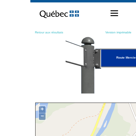
Passer
au
contenu
Retour aux résultats
Version imprimable
Route Mercie
+
−