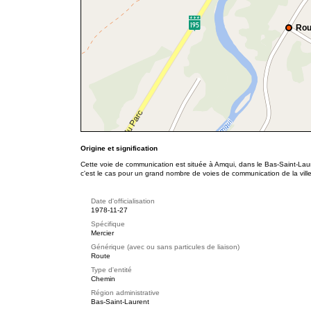
Rou
Origine et signification
Cette voie de communication est située à Amqui, dans le Bas-Saint-Lau
c'est le cas pour un grand nombre de voies de communication de la ville
Date d'officialisation
1978-11-27
Spécifique
Mercier
Générique (avec ou sans particules de liaison)
Route
Type d'entité
Chemin
Région administrative
Bas-Saint-Laurent