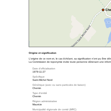
Che
Origine et signification
L'origine de ce nom et, le cas échéant, sa signification n’ont pu être d
La Commission de toponymie invite toute personne détenant une informat
Date d'officialisation
1979-11-27
Spécifique
Saint-Michel Nord
Générique (avec ou sans particules de liaison)
Chemin
Type d'entité
Chemin
Région administrative
Mauricie
Municipalité régionale de comté (MRC)