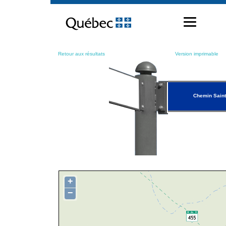
Passer
au
contenu
Retour aux résultats
Version imprimable
Chemin Saint
+
−