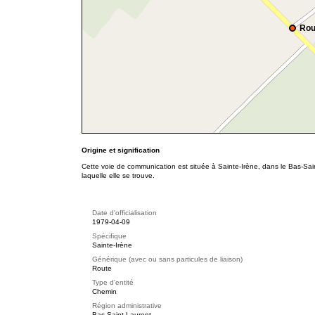
Rou
Origine et signification
Cette voie de communication est située à Sainte-Irène, dans le Bas-Sai
laquelle elle se trouve.
Date d'officialisation
1979-04-09
Spécifique
Sainte-Irène
Générique (avec ou sans particules de liaison)
Route
Type d'entité
Chemin
Région administrative
Bas-Saint-Laurent