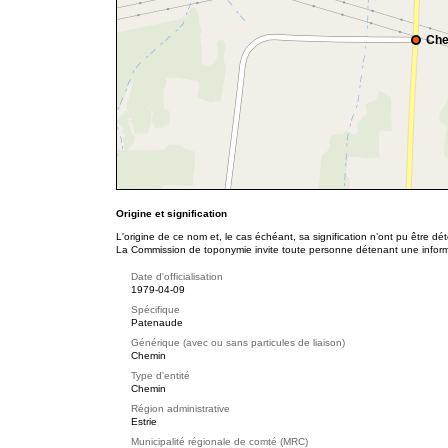
Che
Origine et signification
L'origine de ce nom et, le cas échéant, sa signification n’ont pu être d
La Commission de toponymie invite toute personne détenant une informat
Date d'officialisation
1979-04-09
Spécifique
Patenaude
Générique (avec ou sans particules de liaison)
Chemin
Type d'entité
Chemin
Région administrative
Estrie
Municipalité régionale de comté (MRC)