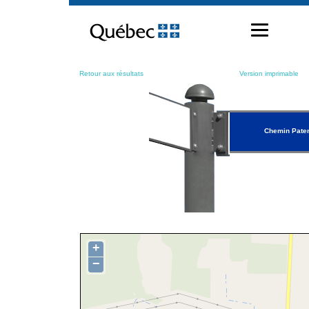
Passer
au
contenu
Retour aux résultats
Version imprimable
Chemin Pate
+
−