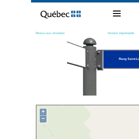
Passer
au
contenu
Retour aux résultats
Version imprimable
Rang Saint-L
+
−