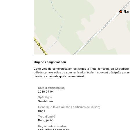
Ran
Origine et signification
Cette voie de communication est située à Tring-Jonction, en Chaudière
utilisés comme voies de communication étaient souvent désignés par u
division cadastrale qu’ils desservaient.
Date d'officialisation
1980-07-04
Spécifique
Saint-Louis
Générique (avec ou sans particules de liaison)
Rang
Type d'entité
Rang (voie)
Région administrative
Chaudière-Appalaches