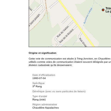
Tri
La g
Origine et signification
Cette voie de communication est située à Tring-Jonction, en Chaudière
utilisés comme voies de communication étaient souvent désignés par u
division cadastrale qu’ils desservaient.
Date d'officialisation
1980-07-04
Spécifique
e
3
Rang
Générique (avec ou sans particules de liaison)
Type d'entité
Rang (voie)
Région administrative
Chaudière-Appalaches