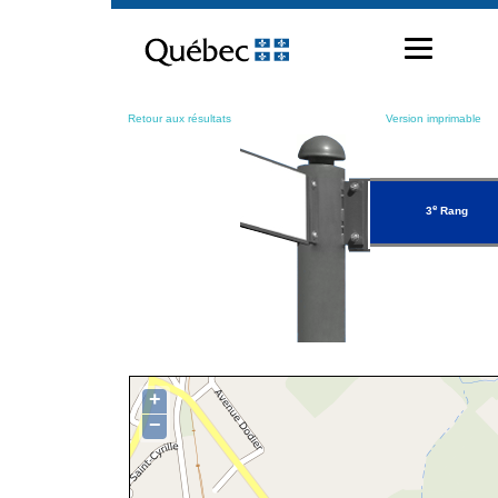
Passer
au
contenu
Retour aux résultats
Version imprimable
e
3
Rang
+
−