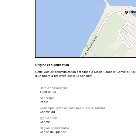
Che
Origine et signification
Cette voie de communication est située à Nicolet, dans le Centre-du-Qué
d'un phare à proximité explique son nom.
Date d'officialisation
1998-08-28
Spécifique
Phare
Générique (avec ou sans particules de liaison)
Chemin du
Type d'entité
Chemin
Région administrative
Centre-du-Québec