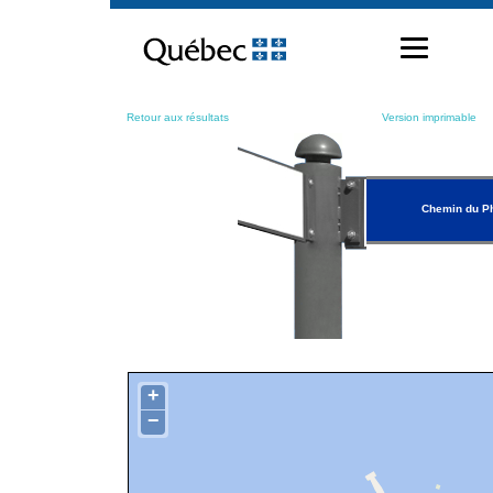
Passer
au
contenu
Retour aux résultats
Version imprimable
Chemin du P
+
−