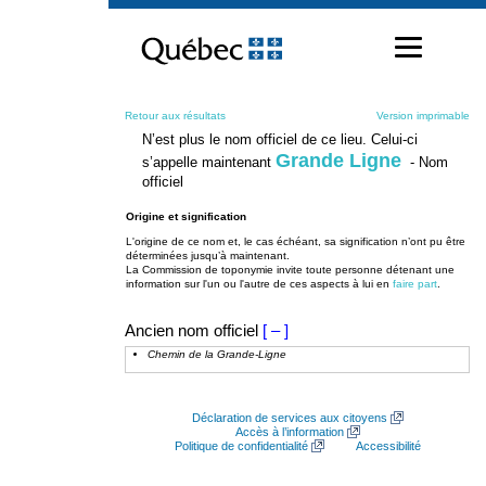
Passer
au
contenu
Retour aux résultats
Version imprimable
N’est plus le nom officiel de ce lieu. Celui-ci
Grande Ligne
s’appelle maintenant
- Nom
officiel
Origine et signification
L'origine de ce nom et, le cas échéant, sa signification n’ont pu être
déterminées jusqu’à maintenant.
La Commission de toponymie invite toute personne détenant une
information sur l'un ou l'autre de ces aspects à lui en
faire part
.
Ancien nom officiel
[ – ]
Chemin de la Grande-Ligne
Déclaration de services aux citoyens
Accès à l’information
Politique de confidentialité
Accessibilité