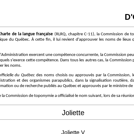
D
Charte de la langue française
(RLRQ, chapitre C-11), la Commission de t
ue du Québec. À cette fin, il lui revient d'approuver les noms de lieux q
l'Administration exercent une compétence concurrente, la Commission peut
squels s'exerce cette compétence. Dans tous les autres cas, la Commission 
er les noms.
fficielle du Québec
des noms choisis ou approuvés par la Commission, leu
tration et des organismes parapublics, dans la signalisation routière, dan
ation ou de recherche publiés au Québec et approuvés par le ministre de l'
que la Commission de toponymie a officialisé le nom suivant, lors de sa réunio
Joliette
Joliette V