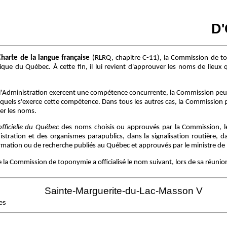
D
Charte de la langue française
(RLRQ, chapitre C-11), la Commission de t
ue du Québec. À cette fin, il lui revient d'approuver les noms de lieux q
l'Administration exercent une compétence concurrente, la Commission peut
squels s'exerce cette compétence. Dans tous les autres cas, la Commission 
er les noms.
fficielle du Québec
des noms choisis ou approuvés par la Commission, leu
tration et des organismes parapublics, dans la signalisation routière, dan
ation ou de recherche publiés au Québec et approuvés par le ministre de l'
que la Commission de toponymie a officialisé le nom suivant, lors de sa réunio
Sainte-Marguerite-du-Lac-Masson V
des