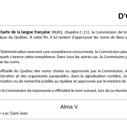
D
Charte de la langue française
(RLRQ, chapitre C-11), la Commission de t
ue du Québec. À cette fin, il lui revient d'approuver les noms de lieux q
l'Administration exercent une compétence concurrente, la Commission peut
squels s'exerce cette compétence. Dans tous les autres cas, la Commission 
er les noms.
fficielle du Québec
des noms choisis ou approuvés par la Commission, leu
tration et des organismes parapublics, dans la signalisation routière, dan
ation ou de recherche publiés au Québec et approuvés par le ministre de l'
que la Commission de toponymie a officialisé le nom suivant, lors de sa réunio
Alma V
y–Lac-Saint-Jean