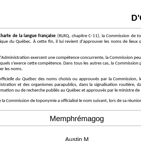
D
Charte de la langue française
(RLRQ, chapitre C-11), la Commission de t
ue du Québec. À cette fin, il lui revient d'approuver les noms de lieux q
l'Administration exercent une compétence concurrente, la Commission peut
squels s'exerce cette compétence. Dans tous les autres cas, la Commission 
er les noms.
fficielle du Québec
des noms choisis ou approuvés par la Commission, leu
tration et des organismes parapublics, dans la signalisation routière, dan
ation ou de recherche publiés au Québec et approuvés par le ministre de l'
que la Commission de toponymie a officialisé le nom suivant, lors de sa réunio
Memphrémagog
Austin M