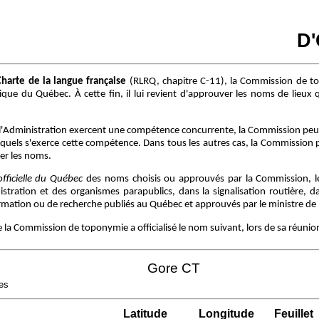
D
Charte de la langue française
(RLRQ, chapitre C-11), la Commission de t
ue du Québec. À cette fin, il lui revient d'approuver les noms de lieux q
l'Administration exercent une compétence concurrente, la Commission peut
squels s'exerce cette compétence. Dans tous les autres cas, la Commission 
er les noms.
fficielle du Québec
des noms choisis ou approuvés par la Commission, leu
tration et des organismes parapublics, dans la signalisation routière, dan
ation ou de recherche publiés au Québec et approuvés par le ministre de l'
que la Commission de toponymie a officialisé le nom suivant, lors de sa réunio
Gore CT
des
Latitude
Longitude
Feuillet