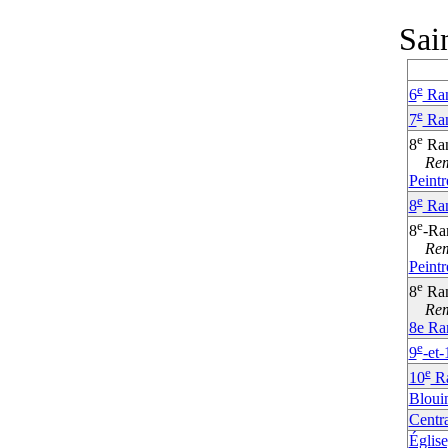
Sai
e
6
Ra
e
7
Ra
e
8
Ra
Remp
Peintr
e
8
Ra
e
8
-Ra
Remp
Peintr
e
8
Ran
Remp
8e Ra
e
9
-et-
e
10
R
Bloui
Centr
Église