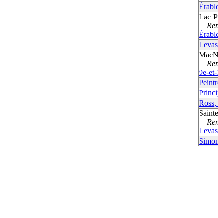
Érable
Lac-P
Remp
Érable
Levas
MacNi
Remp
9e-et
Peintr
Princi
Ross,
Sainte
Remp
Levas
Simon