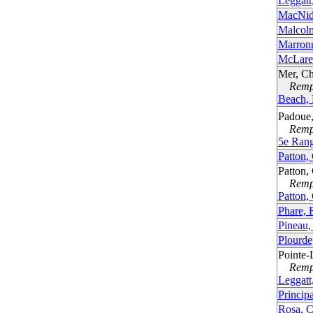
Leggatt
MacNid
Malcol
Marronn
McLare
Mer, Ch
Rempla
Beach,
Padoue,
Rempla
5e Ran
Patton,
Patton,
Rempla
Patton,
Phare, 
Pineau,
Plourde
Pointe-
Rempla
Leggatt
Princip
Rosa, 