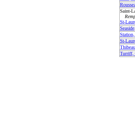
Rousse
Saint-L
Rempla
St-Laur
Seaside
Station
St-Laur
Thibeau
Turriff