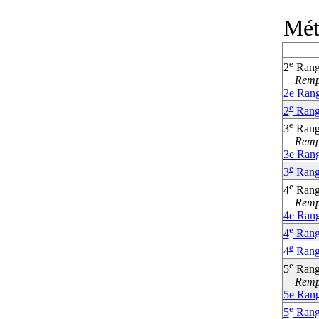
Mét
e
2
Ran
Rempla
2e Rang
e
2
Rang
e
3
Ran
Rempla
3e Rang
e
3
Rang
e
4
Ran
Rempla
4e Ran
e
4
Rang
e
4
Rang
e
5
Ran
Rempla
5e Rang
e
5
Rang