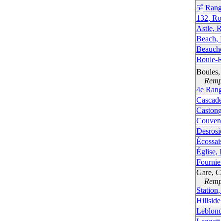
e
5
Rang
132, Ro
Astle, 
Beach,
Beauch
Boule-
Boules,
Rempla
4e Rang
Cascad
Castong
Couvent
Desrosi
Écossai
Église, 
Fournie
Gare, C
Rempla
Station
Hillside
Leblon