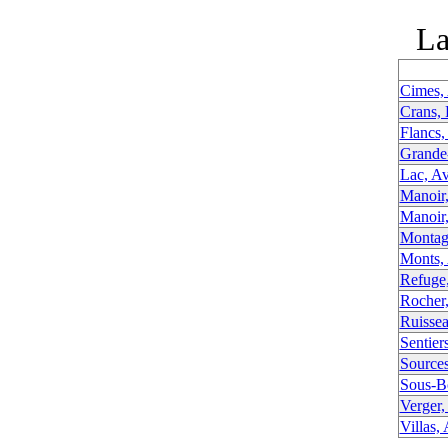
La
Cimes,
Crans, 
Flancs,
Grande
Lac, A
Manoir,
Manoir
Montag
Monts,
Refuge
Rocher
Ruisse
Sentier
Sources
Sous-B
Verger,
Villas,