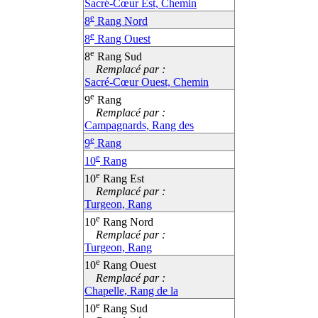
Sacré-Cœur Est, Chemin
e
8
Rang Nord
e
8
Rang Ouest
e
8
Rang Sud
Remplacé par :
Sacré-Cœur Ouest, Chemin
e
9
Rang
Remplacé par :
Campagnards, Rang des
e
9
Rang
e
10
Rang
e
10
Rang Est
Remplacé par :
Turgeon, Rang
e
10
Rang Nord
Remplacé par :
Turgeon, Rang
e
10
Rang Ouest
Remplacé par :
Chapelle, Rang de la
e
10
Rang Sud