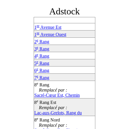
Adstock
re
1
Avenue Est
re
1
Avenue Ouest
e
2
Rang
e
3
Rang
e
4
Rang
e
5
Rang
e
6
Rang
e
7
Rang
e
8
Rang
Remplacé par :
Sacré-Cœur Est, Chemin
e
8
Rang Est
Remplacé par :
Lac-aux-Grelots, Rang du
e
8
Rang Nord
Remplacé par :