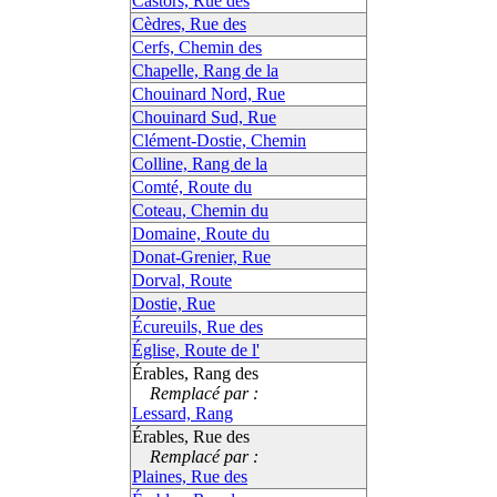
Castors, Rue des
Cèdres, Rue des
Cerfs, Chemin des
Chapelle, Rang de la
Chouinard Nord, Rue
Chouinard Sud, Rue
Clément-Dostie, Chemin
Colline, Rang de la
Comté, Route du
Coteau, Chemin du
Domaine, Route du
Donat-Grenier, Rue
Dorval, Route
Dostie, Rue
Écureuils, Rue des
Église, Route de l'
Érables, Rang des
Remplacé par :
Lessard, Rang
Érables, Rue des
Remplacé par :
Plaines, Rue des