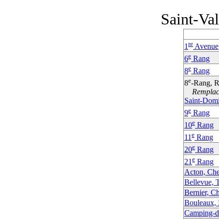
Saint-Va
re
1
Avenue
e
6
Rang
e
8
Rang
e
8
-Rang, R
Remplacé
Saint-Dom
e
9
Rang
e
10
Rang
e
11
Rang
e
20
Rang
e
21
Rang
Acton, Che
Bellevue, T
Bernier, C
Bouleaux, 
Camping-de