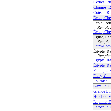
Cèdres, Ru
Champs, R
Coteau, Ru
École, Che
École, Rout
Remplacé
École, Che
Église, Ran
Remplacé
Saint-Dom
Égypte, R
Remplacé
Égypte, Ra
Égypte, Ra
Fabrique, 
Foisy, Che
Fournier, 
Gazaille, 
Grande Li
Hôtel-de-Vi
Laplante, 
Larocque,