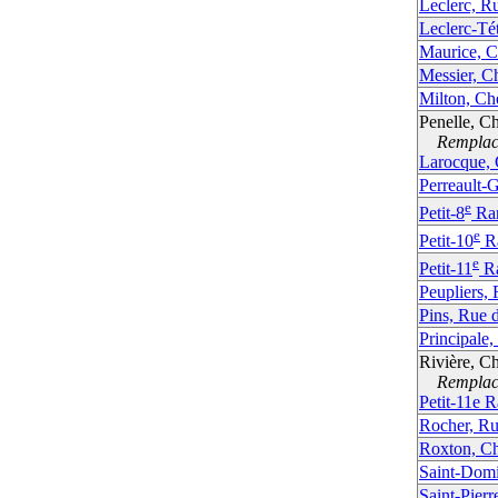
Leclerc, R
Leclerc-Té
Maurice, 
Messier, C
Milton, Ch
Penelle, C
Remplacé
Larocque,
Perreault-
e
Petit-8
Ra
e
Petit-10
R
e
Petit-11
R
Peupliers,
Pins, Rue 
Principale
Rivière, C
Remplacé
Petit-11e 
Rocher, Ru
Roxton, C
Saint-Dom
Saint-Pierr