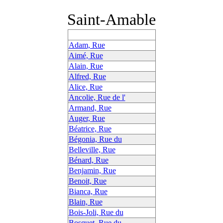
Saint-Amable
Adam, Rue
Aimé, Rue
Alain, Rue
Alfred, Rue
Alice, Rue
Ancolie, Rue de l'
Armand, Rue
Auger, Rue
Béatrice, Rue
Bégonia, Rue du
Belleville, Rue
Bénard, Rue
Benjamin, Rue
Benoit, Rue
Bianca, Rue
Blain, Rue
Bois-Joli, Rue du
Bosquet, Rue du