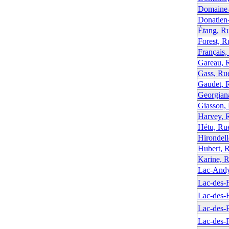
Domaine-
Donatien
Étang, Ru
Forest, R
Français,
Gareau, 
Gass, Ru
Gaudet, 
Georgian
Giasson,
Harvey, 
Hétu, Ru
Hirondell
Hubert, 
Karine, 
Lac-Andy
Lac-des-F
Lac-des-F
Lac-des-F
Lac-des-F