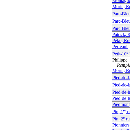
Montagne
Morin, R
Parc-Bleu
Parc-Bleu
Parc-Bleu
Patrick, 
Péko, Ru
Perreault
e
Petit-10
Philippe,
Remplac
Morin, R
Pied-de-l
Pied-de-l
Pied-de-l
Pied-de-
Piedmont
re
Pin, 1
r
e
Pin, 2
ru
Pionniers