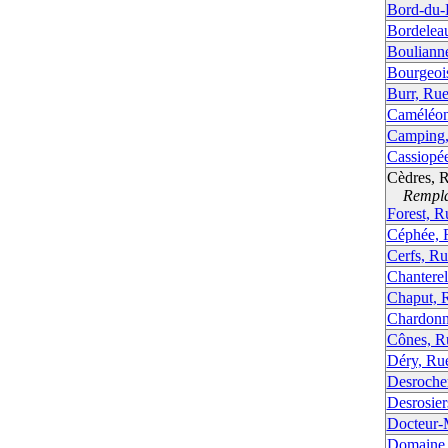
Bord-du-
Bordelea
Bouliann
Bourgeoi
Burr, Ru
Caméléon
Camping,
Cassiopé
Cèdres, 
Remplac
Forest, R
Céphée, 
Cerfs, Ru
Chanterel
Chaput, 
Chardonn
Cônes, R
Déry, Ru
Desroche
Desrosier
Docteur-
Domaine,