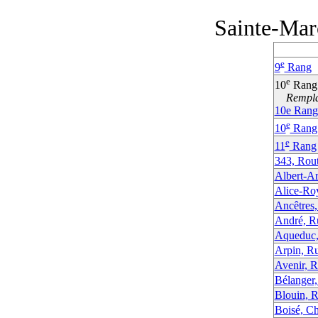
Sainte-Mar
e
9
Rang
e
10
Rang
Remplac
10e Rang
e
10
Rang
e
11
Rang
343, Rou
Albert-A
Alice-Ro
Ancêtres,
André, R
Aqueduc,
Arpin, R
Avenir, R
Bélanger
Blouin, 
Boisé, C