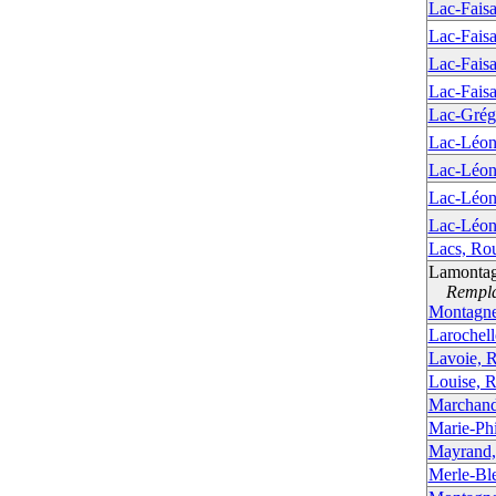
Lac-Faisa
Lac-Faisa
Lac-Faisa
Lac-Faisa
Lac-Grég
Lac-Léon
Lac-Léon
Lac-Léon
Lac-Léon
Lacs, Rou
Lamontag
Remplac
Montagne
Larochell
Lavoie, 
Louise, 
Marchand
Marie-Phi
Mayrand,
Merle-Bl