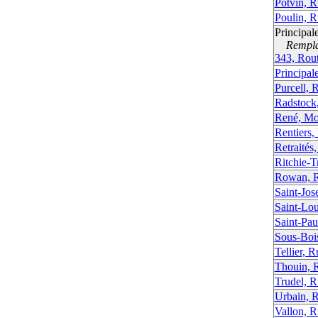
Potvin, R
Poulin, R
Principal
Remplac
343, Rou
Principal
Purcell, 
Radstock
René, Mo
Rentiers,
Retraités
Ritchie-T
Rowan, 
Saint-Jos
Saint-Lou
Saint-Pau
Sous-Boi
Tellier, R
Thouin, 
Trudel, R
Urbain, 
Vallon, R