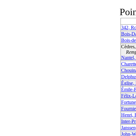
Poi
342, Ro
Bois-Da
Bois-d
Cèdres,
Rempla
Nantel,
Charett
Chouin
Delphu
Église, 
Émile-P
Félix-L
Fortun
Fournie
Henri, 
Inter-P
Janssen
John-W