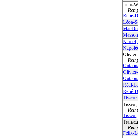
John-W
Rempla
René-D
Léon-S
MacDon
Masson
Nantel,
Napolé
Olivie
Rempla
Outaoua
Olivie
Outaoua
Réal-L
René-D
Tisseur
Tisseur
Rempla
Tisseur
Transca
Rempla
Félix-L